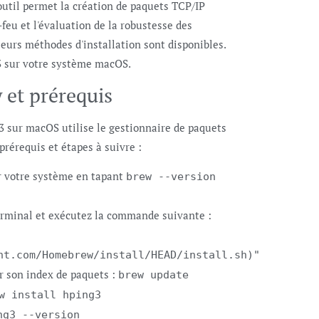
outil permet la création de paquets TCP/IP
-feu et l'évaluation de la robustesse des
ieurs méthodes d'installation sont disponibles.
3 sur votre système macOS.
 et prérequis
3 sur macOS utilise le gestionnaire de paquets
rérequis et étapes à suivre :
ur votre système en tapant
brew --version
erminal et exécutez la commande suivante :
nt.com/Homebrew/install/HEAD/install.sh)"
r son index de paquets :
brew update
w install hping3
ng3 --version