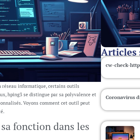
Articles
cw-check-http
 réseau informatique, certains outils
ux, hping3 se distingue par sa polyvalence et
Coronavirus d
rsonnalisés. Voyons comment cet outil peut
té.
 sa fonction dans les