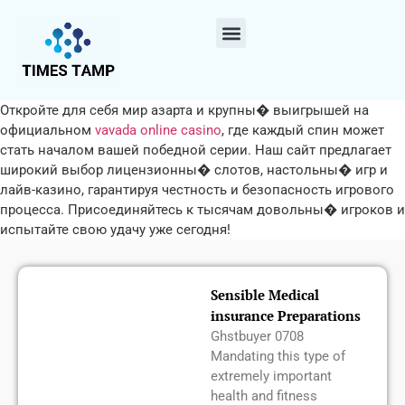
Откройте для себя мир азарта и крупны� выигрышей на
официальном
vavada online casino
, где каждый спин может
стать началом вашей победной серии. Наш сайт предлагает
широкий выбор лицензионны� слотов, настольны� игр и
лайв-казино, гарантируя честность и безопасность игрового
процесса. Присоединяйтесь к тысячам довольны� игроков и
испытайте свою удачу уже сегодня!
Sensible Medical
insurance Preparations
Ghstbuyer 0708
Mandating this type of
extremely important
health and fitness