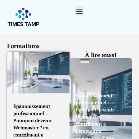
Formations
À lire aussi
Epanouissement
professionnel :
Epanouissement
Pourquoi devenir
professionnel :
Webmaster ? en
Pourquoi devenir
contribuant a
Webmaster ? en
l’empreinte
contribuant a
numerique d’une