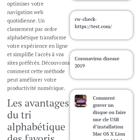
optimiser votre
navigation web
cw-check-
quotidienne. Un
https://test.com/
classement par ordre
alphabétique transforme
votre expérience en ligne
et simplifie l'accès à vos
Coronavirus disease
sites préférés. Découvrons
2019
comment cette méthode
peut améliorer votre
productivité numérique.
Comment
Les avantages
graver un
du tri
disque ou faire
une cle USB
alphabétique
d’installation
Mac OS X Lion
des favoris